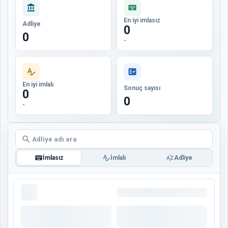
account_balance
keyboard
En iyi imlasız
Adliye
0
0
-
spellcheck
fact_check
En iyi imlalı
Sonuç sayısı
0
0
-
search
keyboard
spellcheck
sort_by_alpha
İmlasız
İmlalı
Adliye