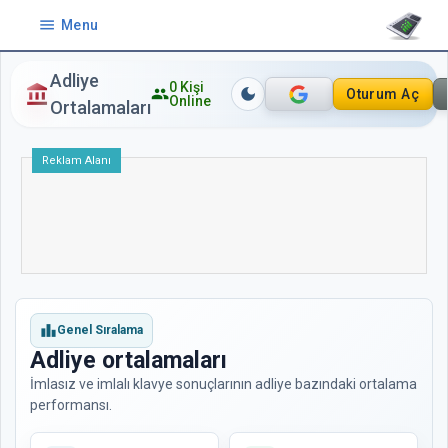
menu
Menu
Adliye
0
Kişi
account_balance
people
dark_mode
Oturum Aç
Online
Ortalamaları
Reklam Alanı
leaderboard
Genel Sıralama
Adliye ortalamaları
İmlasız ve imlalı klavye sonuçlarının adliye bazındaki ortalama
performansı.